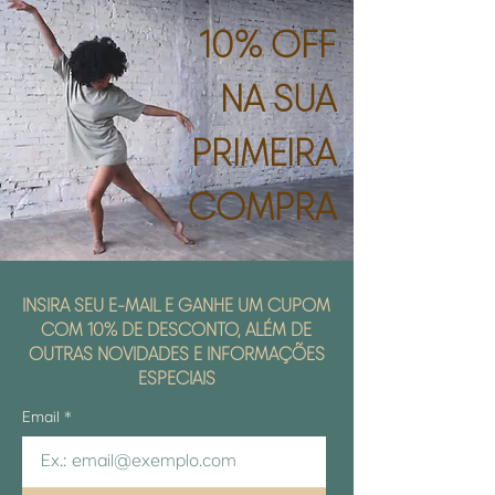
10% OFF
NA SUA
PRIMEIRA
COMPRA
INSIRA SEU E-MAIL E GANHE UM CUPOM
COM 10% DE DESCONTO, ALÉM DE
OUTRAS NOVIDADES E INFORMAÇÕES
ESPECIAIS
Email
*